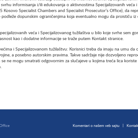
 svrhu informisanja i/ili edukovanja o aktivnostima Specijalizovanih veća i
 Kosovo Specialist Chambers and Specialist Prosecutor’s Office), da rep
kođe podleže dopunskim ograničenjima koja eventualno mogu da proističu iz o
e Specijalizovanih veća i Specijalizovanog tužilaštva u bilo koje svrhe sem 
asnost kao i dodatne informacije se traže putem Kontakt stranice.
ećima i Specijalizovanom tužilaštvu: Korisnici treba da imaju na umu da o
vojine, a posebno autorskim pravima. Takve sadržaje nije dozvoljeno reprodu
o se ne mogu smatrati odgovornim za slučajeve u kojima treća lica koriste o
.
Office
Komentari o našem veb sajtu
Kontak