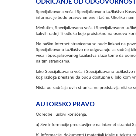
ODRICANJE OD ODGOVORNOST
Specijalizovana veća i Specijalizovano tužilaštvo Koso
informacije budu pravovremene i tačne. Ukoliko nam s
Međutim, Specijalizovana veća i Specijalizovano tužil
kakvih radnji ili odluka koje proisteknu na osnovu kori
Na našim Internet stranicama se nude linkovi na povez
Specijalizovano tužilaštvo ne odgovaraju za sadržaj bil
veća i Specijalizovanog tužilaštva služe tome da pomog
na tim stranicama.
Iako Specijalizovana veća i Specijalizovano tužilaštvo
kog razloga prestanu da budu dostupne u bilo kom vr
Ništa od sadržaja ovih stranica ne predstavlja niti se s
AUTORSKO PRAVO
Odredbe i uslovi korišćenja:
a) Sve informacije predstavljene na internet stranici Sp
b) Informacije, dokumenti i materijali (dalje u tekstu 