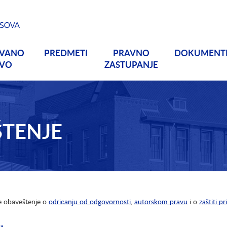
OVANO
PREDMETI
PRAVNO
DOKUMENT
TVO
ZASTUPANJE
TENJE
e obaveštenje o
odricanju od odgovornosti
,
autorskom pravu
i o
zaštiti pr