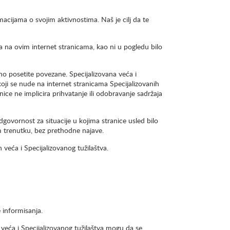
macijama o svojim aktivnostima. Naš je cilj da te
 na ovim internet stranicama, kao ni u pogledu bilo
o posetite povezane. Specijalizovana veća i
koji se nude na internet stranicama Specijalizovanih
ce ne implicira prihvatanje ili odobravanje sadržaja
govornost za situacije u kojima stranice usled bilo
 trenutku, bez prethodne najave.
h veća i Specijalizovanog tužilaštva.
e informisanja.
h veća i Specijalizovanog tužilaštva mogu da se