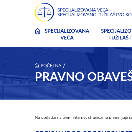
Skip to main content
SPECIJALIZOVANA
SPECIJALIZ
VEĆA
TUŽILAŠ
/
POČETNA
PRAVNO OBAVEŠ
Na podatke na ovim internet stranicama primenjuje s