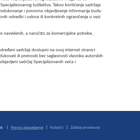
 Specijalizovanog tužilaštva. Takvo korišćenje sadržaja
rodukovanje i ponovno objavljivanje informacija budu
vih odredbi i uslova ili konkretnih ograničenja u vezi
gore navedenih, a naročito za komercijalne potrebe,
dređeni sadržaji dostupni na ovoj internet stranici
kovati ili prenositi bez saglasnosti vlasnika autorskih
bjavljeni sadržaj Specijalizovanih veća i
ti
Pravno obaveštenje
Kolačići
Zaštita privatnosti