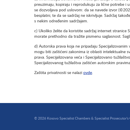
preuzimaju, kopiraju i reprodukuju za lične potrebe i u
se dozvoljava pod uslovom: da se navede izvor (©2025
besplatni, te da se sadržaj ne iskrivljuje. Sadržaj ta
s nekim određenim sadržajem.
c) Ukoliko želite da koristite sadržaj internet stranic
morate prethodno da tražite pismenu saglasnost. Sagl
d) Autorska prava koja ne pripadaju Specijalizovanim v
mogu biti zaštićeni zakonima iz oblasti intelektualne s
prava. Specijalizovana veća i Specijalizovano tužilaštv
Specijalizovanog tužilaštva zaštićen autorskim pravima
Zaštita privatnosti se nalazi
ovde
.
© 2026 Kosovo Specialist Chambers & Specialist Prosecutor's 