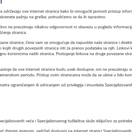
I
va održavaju ove internet stranice kako bi omogućili javnosti pristup infor
krenete pažnju na greške, potrudićemo se da ih ispravimo.
aštvo ne preuzimaju nikakvu odgovornost ni obavezu u pogledu informacija
šćenja stranica.
ane stranice, čime vam se omogućuje da napustite naše stranice i direktn
o kojih drugih povezanih stranica niti za prenos podataka sa njih. Linkovi 
nu korisnicima naših stranica. Postojanje linkova na druge povezane strani
 nastoje da ove internet stranice budu uvek dostupne, oni ne preuzimaju od
emenskom periodu. Pristup ovim stranicama može da se ukine u bilo kom
matra ograničenjem ili odricanjem od privilegija i imuniteta Specijalizovani
ecijalizovanih veća i Specijalizovanog tužilaštva služe isključivo za potreb
pod zbirnim imenom: sadržaj) dostupni na internet stranici Specijalizovani