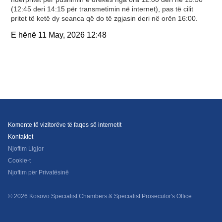
(12:45 deri 14:15 për transmetimin në internet), pas të cilit
pritet të ketë dy seanca që do të zgjasin deri në orën 16:00.
E hënë
11 May, 2026
12:48
Komente të vizitorëve të faqes së internetit
Kontaktet
Njoftim Ligjor
Cookie-t
Njoftim për Privatësinë
© 2026 Kosovo Specialist Chambers & Specialist Prosecutor's Office