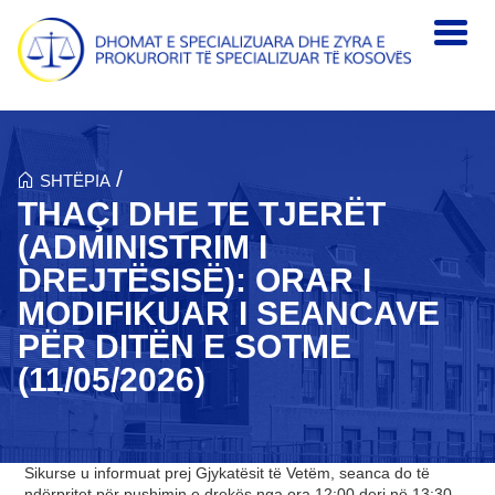
Skip to main content
/
SHTËPIA
THAÇI DHE TE TJERËT
(ADMINISTRIM I
DREJTËSISË): ORAR I
MODIFIKUAR I SEANCAVE
PËR DITËN E SOTME
(11/05/2026)
Sikurse u informuat prej Gjykatësit të Vetëm, seanca do të
ndërpritet për pushimin e drekës nga ora 12:00 deri në 13:30