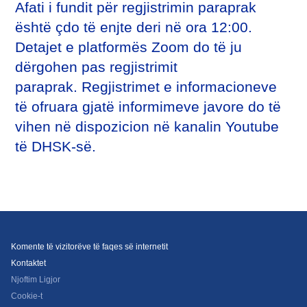
Afati i fundit për regjistrimin paraprak
është çdo të enjte deri në ora 12:00.
Detajet e platformës Zoom do të ju
dërgohen pas regjistrimit
paraprak. Regjistrimet e informacioneve
të ofruara gjatë informimeve javore do të
vihen në dispozicion në kanalin Youtube
të DHSK-së.
Komente të vizitorëve të faqes së internetit
Kontaktet
Njoftim Ligjor
Cookie-t