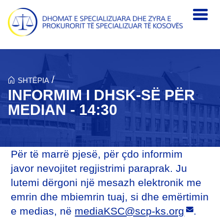
Skip to main content
/
SHTËPIA
INFORMIM I DHSK-SË PËR
MEDIAN - 14:30
Për të marrë pjesë, për çdo informim
javor nevojitet regjistrimi paraprak. Ju
lutemi dërgoni një mesazh elektronik me
emrin dhe mbiemrin tuaj, si dhe emërtimin
e medias, në
mediaKSC@scp-ks.org
.