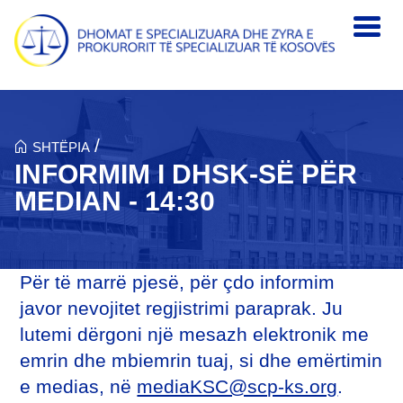
Skip to main content
/
SHTËPIA
INFORMIM I DHSK-SË PËR
MEDIAN - 14:30
Për të marrë pjesë, për çdo informim
javor nevojitet regjistrimi paraprak. Ju
lutemi dërgoni një mesazh elektronik me
emrin dhe mbiemrin tuaj, si dhe emërtimin
e medias, në
mediaKSC@scp-ks.org
.