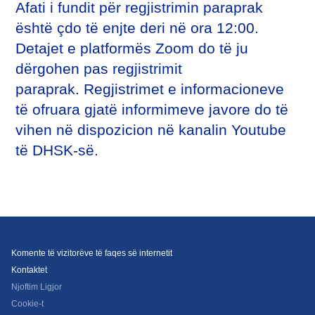
Afati i fundit për regjistrimin paraprak
është çdo të enjte deri në ora 12:00.
Detajet e platformës Zoom do të ju
dërgohen pas regjistrimit
paraprak. Regjistrimet e informacioneve
të ofruara gjatë informimeve javore do të
vihen në dispozicion në kanalin Youtube
të DHSK-së.
Komente të vizitorëve të faqes së internetit
Kontaktet
Njoftim Ligjor
Cookie-t