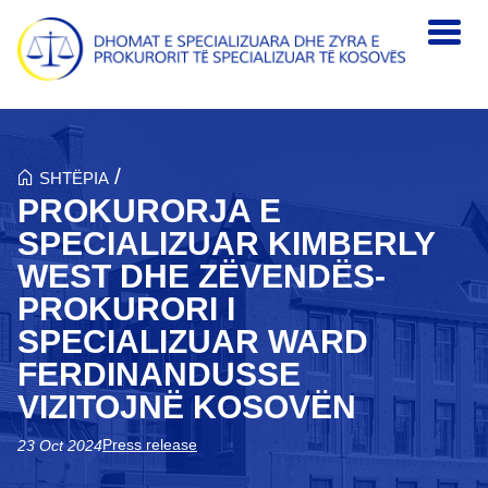
Skip to main content
/
SHTËPIA
PROKURORJA E
SPECIALIZUAR KIMBERLY
WEST DHE ZËVENDËS-
PROKURORI I
SPECIALIZUAR WARD
FERDINANDUSSE
VIZITOJNË KOSOVËN
Press release
23 Oct 2024