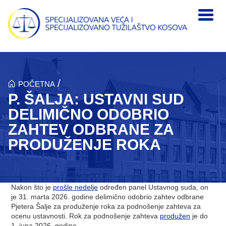
Skip to main content
/
POČETNA
P. ŠALJA: USTAVNI SUD
DELIMIČNO ODOBRIO
ZAHTEV ODBRANE ZA
PRODUŽENJE ROKA
Nakon što je
prošle nedelje
određen panel Ustavnog suda, on
je 31. marta 2026. godine delimično odobrio zahtev odbrane
Pjetera Šalje za produženje roka za podnošenje zahteva za
ocenu ustavnosti. Rok za podnošenje zahteva
produžen
je do
1. juna 2026. godine.