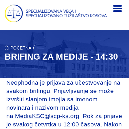
Skip to main content
/
POČETNA
BRIFING ZA MEDIJE - 14:30
Neophodna je prijava za učestvovanje na
svakom brifingu. Prijavljivanje se može
izvršiti slanjem imejla sa imenom
novinara i nazivom medija
na
MediaKSC@scp-ks.org
. Rok za prijave
je svakog četvrtka u 12:00 časova. Nakon