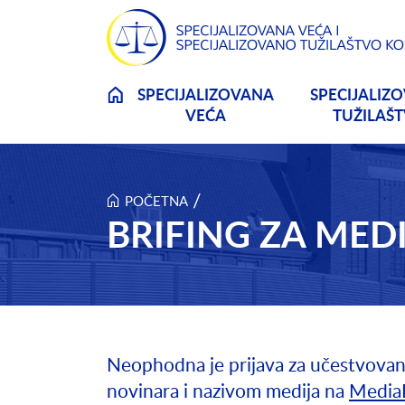
Skip to main content
SPECIJALIZOVANA
SPECIJALIZ
VEĆA
TUŽILAŠ
/
POČETNA
BRIFING ZA MEDIJ
Neophodna je prijava za učestvovanje
novinara i nazivom medija na
Media