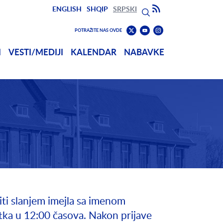
Search
Subscribe to RSS
ENGLISH
SHQIP
SRPSKI
Претрага
Pronađite
Find
POTRAŽITE NAS OVDE
nas
us
Pronađite
I
VESTI/MEDIJI
KALENDAR
NABAVKE
na
on
nas
Youtube
Instagram
na
Twitter
iti slanjem imejla sa imenom
rtka u 12:00 časova. Nakon prijave