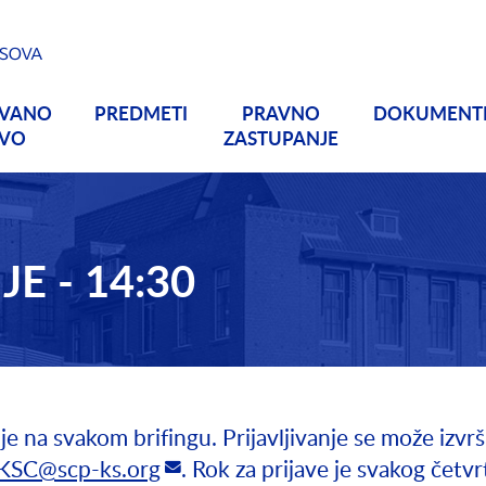
OVANO
PREDMETI
PRAVNO
DOKUMENT
TVO
ZASTUPANJE
E - 14:30
 na svakom brifingu. Prijavljivanje se može izvrš
KSC@scp-ks.org
. Rok za prijave je svakog četv