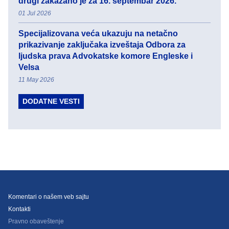
drugi zakazano je za 16. septembar 2026.
01 Jul 2026
Specijalizovana veća ukazuju na netačno
prikazivanje zaključaka izveštaja Odbora za
ljudska prava Advokatske komore Engleske i
Velsa
11 May 2026
DODATNE VESTI
Komentari o našem veb sajtu
Kontakti
Pravno obaveštenje