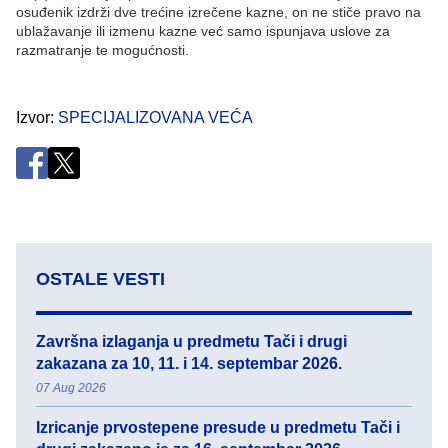
osuđenik izdrži dve trećine izrečene kazne, on ne stiče pravo na
ublažavanje ili izmenu kazne već samo ispunjava uslove za
razmatranje te mogućnosti.
Izvor
SPECIJALIZOVANA VEĆA
OSTALE VESTI
Završna izlaganja u predmetu Tači i drugi
zakazana za 10, 11. i 14. septembar 2026.
07 Aug 2026
Izricanje prvostepene presude u predmetu Tači i