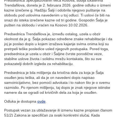
Predsednica Specijalizovanih veća Kosova, sudija Ekaterina
Trendafilova, donela je 2. februara 2026. godine odluku o izmeni
kazne izrečene g. Hadžiju Šalji i odobrila njegovo puštanje na
slobodu pod uslovima navedenim u toj odluci. Ti uslovi će biti na
snazi do isteka izrečene kazne od tri godine. Gospodin Šalja je
pušten na slobodu i vraćen na Kosovo 10.02.2026.
Predsednica Trendafilova je, između ostalog, uzela u obzir
okolnost da je g. Šalja pokazao određene znake rehabilitacije i da
joj je poslao dopis u kojem izražava kajanje svima onima koji su
pretrpeli teške posledice usled njegovih postupaka. Pored toga,
predsednica je uzela u obzir i Šaljine čvrste porodične veze,
stabilne uslove života i solidnu mrežu kontakata, što su sve
pokazatelji dobrih izgleda za rehabilitaciju.
Predsednica je bila mišljenja da krivična dela za koja je Šalja
osuđen jesu teška, ali da je on navedeni dopis napisao
samoinicijativno, bez pomoći advokata i to nakon što je o svemu
razmislio. Po njenom mišljenju, taj dopis je znak njegove istinske
namere da se ogradi od krivičnih dela za koja je osuđen.
Odluka je dostupna
ovde
.
Postupak vezan za ublažavanje ili izmenu kazne propisan članom
51(2) Zakona je specifičan za svaki konkretni slučaj. Kada