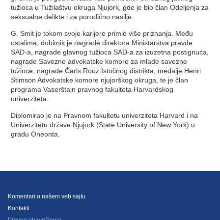
tužioca u Tužilaštvu okruga Njujork, gde je bio član Odeljenja za
seksualne delikte i za porodično nasilje.
G. Smit je tokom svoje karijere primio više priznanja. Među
ostalima, dobitnik je nagrade direktora Ministarstva pravde
SAD-a, nagrade glavnog tužioca SAD-a za izuzetna postignuća,
nagrade Savezne advokatske komore za mlade savezne
tužioce, nagrade Čarls Rouz Istočnog distrikta, medalje Henri
Stimson Advokatske komore njujorškog okruga, te je član
programa Vaserštajn pravnog fakulteta Harvardskog
univerziteta.
Diplomirao je na Pravnom fakultetu univerziteta Harvard i na
Univerzitetu države Njujork (State University of New York) u
gradu Oneonta.
Komentari o našem veb sajtu
Kontakti