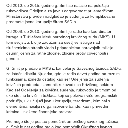
Od 2010. do 2015. godine g. Smit se nalazio na položaju
rukovodioca Odeljenja za javnu odgovornost pri američkom
Ministarstvu pravde i nadgledao je suđenja za komplikovane
predmete javne korupcije širom SAD-a.
Od 2008. do 2010. godine g. Smit je radio kao koordinator
istraga u Tužilaštvu Međunarodnog krivičnog suda (MKS). U
tom svojstvu, bio je zadužen za osetljive istrage nad
službenicima stranih vlada i pripadnicima paravojnih milicija
osumnjičenih za ratne zločine, zločine protiv čovečnosti i
genocid.
G. Smit je prešao u MKS iz kancelarije Saveznog tužioca SAD-a
za Istočni distrikt Njujorka, gde je radio devet godina na raznim
funkcijama, između ostalog kao šef Odeljenja za suđenja
krivičnih predmeta i zamenik rukovodioca Krivičnog sektora.
Kao šef Odeljenja za krivična suđenja, rukovodio je timom od
oko stotinu krivičnih tužilaca koji su pokrivali više programskih
područja, uključujući javnu korupciju, terorizam, kriminal s
elementima nasilja i organizovane bande, kao i privredni
kriminal i složene finansijske prevare.
Pre nego što je postao pomoćnik američkog saveznog tužioca,
g. Smit je pet godina radio kao pomoćnik Okružnog javnog