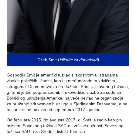
kliknite za download
(
)
Džek Smit
Gospodin Smit je američki tužilac s iskustvom u istragama
visokih političkih ličnosti, kao i u međunarodnim krivičnim
istragama. Do imenovanja na dužnost Specijalizovanog tužioca,
g. Smit je bio potpredsednik i rukovodilac službe za suđenja
Bolničkog udruženja Amerike, najveće nevladine organizacije
za pružanje zdravstvenih usluga u Sjedinjenim Državama, a na
toj funkciji se nalazio od septembra 2017. godine.
Od februara 2015. do avgusta 2017. g. Smit je radio kao prvi
asistent Saveznog tužioca SAD-a i vršilac dužnosti Saveznog
tužioca SAD-a za Srednji distrikt Tenesija.