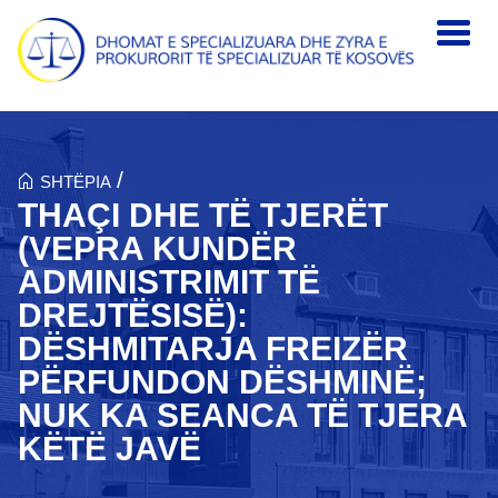
Skip to main content
/
SHTËPIA
THAÇI DHE TË TJERËT
(VEPRA KUNDËR
ADMINISTRIMIT TË
DREJTËSISË):
DËSHMITARJA FREIZËR
PËRFUNDON DËSHMINË;
NUK KA SEANCA TË TJERA
KËTË JAVË