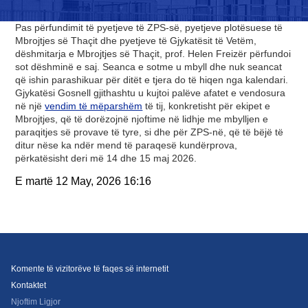
Pas përfundimit të pyetjeve të ZPS-së, pyetjeve plotësuese të
Mbrojtjes së Thaçit dhe pyetjeve të Gjykatësit të Vetëm,
dëshmitarja e Mbrojtjes së Thaçit, prof. Helen Freizër përfundoi
sot dëshminë e saj. Seanca e sotme u mbyll dhe nuk seancat
që ishin parashikuar për ditët e tjera do të hiqen nga kalendari.
Gjykatësi Gosnell gjithashtu u kujtoi palëve afatet e vendosura
në një
vendim të mëparshëm
të tij, konkretisht për ekipet e
Mbrojtjes, që të dorëzojnë njoftime në lidhje me mbylljen e
paraqitjes së provave të tyre, si dhe për ZPS-në, që të bëjë të
ditur nëse ka ndër mend të paraqesë kundërprova,
përkatësisht deri më 14 dhe 15 maj 2026.
E martë
12 May, 2026
16:16
Komente të vizitorëve të faqes së internetit
Kontaktet
Njoftim Ligjor