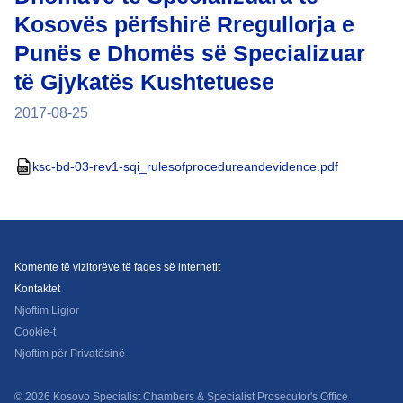
Kosovës përfshirë Rregullorja e
Punës e Dhomës së Specializuar
të Gjykatës Kushtetuese
2017-08-25
ksc-bd-03-rev1-sqi_rulesofprocedureandevidence.pdf
Komente të vizitorëve të faqes së internetit
Kontaktet
Njoftim Ligjor
Cookie-t
Njoftim për Privatësinë
© 2026 Kosovo Specialist Chambers & Specialist Prosecutor's Office