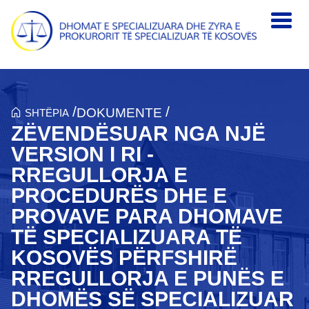
Skip to main content
/
/
DOKUMENTE
SHTËPIA
ZËVENDËSUAR NGA NJË
VERSION I RI -
RREGULLORJA E
PROCEDURËS DHE E
PROVAVE PARA DHOMAVE
TË SPECIALIZUARA TË
KOSOVËS PËRFSHIRË
RREGULLORJA E PUNËS E
DHOMËS SË SPECIALIZUAR