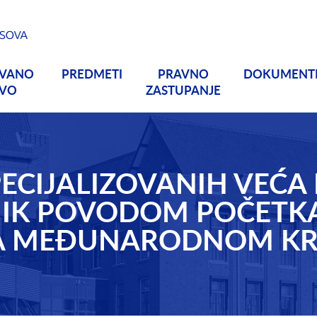
OVANO
PREDMETI
PRAVNO
DOKUMENT
TVO
ZASTUPANJE
ECIJALIZOVANIH VEĆA
IK POVODOM POČETK
NA MEĐUNARODNOM K