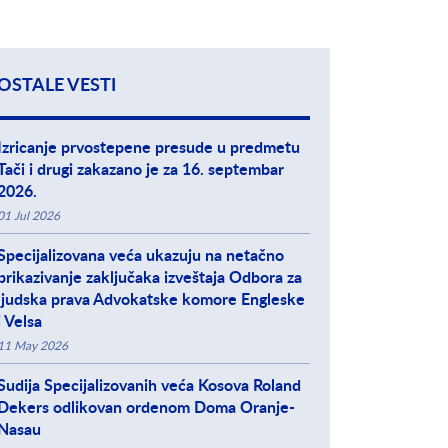
OSTALE VESTI
Izricanje prvostepene presude u predmetu
Tači i drugi zakazano je za 16. septembar
2026.
01 Jul 2026
Specijalizovana veća ukazuju na netačno
prikazivanje zaključaka izveštaja Odbora za
ljudska prava Advokatske komore Engleske
i Velsa
11 May 2026
Sudija Specijalizovanih veća Kosova Roland
Dekers odlikovan ordenom Doma Oranje-
Nasau