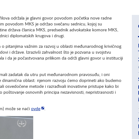
filova održala je glavni govor povodom početka nove radne
im povodom MKS je održao svečanu sednicu, kojoj su
upštine država članica MKS, predsednik advokatske komore MKS,
dnici diplomatskih krugova i drugi.
a o pitanjima važnim za razvoj u oblasti međunarodnog krivičnog
dovi i države. Izrazivši zahvalnost što je pozvana u svojstvu
 i da je počastvovana prilikom da održi glavni govor u instituciji
i imali zadatak da utru put međunarodnom pravosuđu, i oni
 je dinamična oblast: njenom razvoju ćemo doprineti ako budemo
ovali osvedočene metode i razrađivali inovativne pristupe kako bi
no poštovanje osnovnih principa nezavisnosti, nepristrasnosti i
om) može se naći
ovde
.