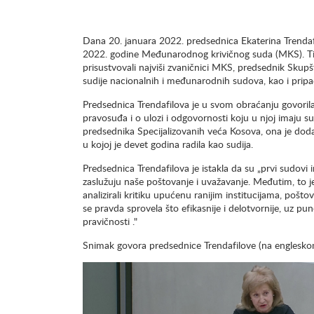
Dana 20. januara 2022. predsednica Ekaterina Trenda
2022. godine Međunarodnog krivičnog suda (MKS). T
prisustvovali najviši zvaničnici MKS, predsednik Sk
sudije nacionalnih i međunarodnih sudova, kao i pripa
Predsednica Trendafilova je u svom obraćanju govoril
pravosuđa i o ulozi i odgovornosti koju u njoj imaju su
predsednika Specijalizovanih veća Kosova, ona je dodala
u kojoj je devet godina radila kao sudija.
Predsednica Trendafilova je istakla da su „prvi sudov
zaslužuju naše poštovanje i uvažavanje. Međutim, to
analizirali kritiku upućenu ranijim institucijama, pošt
se pravda sprovela što efikasnije i delotvornije, uz pu
pravičnosti ."
Snimak govora predsednice Trendafilove (na englesk