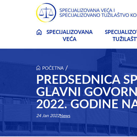
Skip to main content
SPECIJALIZOVANA
SPECIJALIZ
VEĆA
TUŽILAŠ
/
POČETNA
PREDSEDNICA SP
GLAVNI GOVORN
2022. GODINE 
24 Jan 2022
News