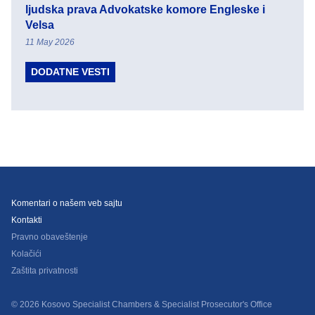
ljudska prava Advokatske komore Engleske i
Velsa
11 May 2026
DODATNE VESTI
Komentari o našem veb sajtu
Kontakti
Pravno obaveštenje
Kolačići
Zaštita privatnosti
© 2026 Kosovo Specialist Chambers & Specialist Prosecutor's Office