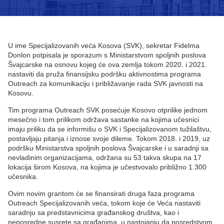
U ime Specijalizovanih veća Kosova (SVK), sekretar Fidelma
Donlon potpisala je sporazum s Ministarstvom spoljnih poslova
Švajcarske na osnovu kojeg će ova zemlja tokom 2020. i 2021.
nastaviti da pruža finansijsku podršku aktivnostima programa
Outreach za komunikaciju i približavanje rada SVK javnosti na
Kosovu.
Tim programa Outreach SVK posećuje Kosovo otprilike jednom
mesečno i tom prilikom održava sastanke na kojima učesnici
imaju priliku da se informišu o SVK i Specijalizovanom tužilaštvu,
postavljaju pitanja i iznose svoje dileme. Tokom 2018. i 2019, uz
podršku Ministarstva spoljnih poslova Švajcarske i u saradnji sa
nevladinim organizacijama, održana su 53 takva skupa na 17
lokacija širom Kosova, na kojima je učestvovalo približno 1.300
učesnika.
Ovim novim grantom će se finansirati druga faza programa
Outreach Specijalizovanih veća, tokom koje će Veća nastaviti
saradnju sa predstavnicima građanskog društva, kao i
neposredne susrete sa građanima, u nastojanju da posredstvom