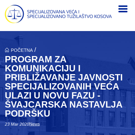
Skip to main content
/
POČETNA
PROGRAM ZA
KOMUNIKACIJU I
PRIBLIŽAVANJE JAVNOSTI
SPECIJALIZOVANIH VEĆA
ULAZI U NOVU FAZU -
ŠVAJCARSKA NASTAVLJA
PODRŠKU
News
23 Mar 2020