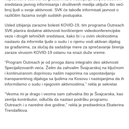
sredstava javnog informisanja i društvenih medija uključe što veći
broj ljudi u svoje aktivnosti. SVK će takođe informisati javnost o
različitim fazama svojih sudskih postupaka.
Usled izbijanja zarazne bolesti KOVID-19, tim programa Outreach
SVK planira dodatne aktivnosti korišćenjem videokonferencijske
veze i drugih tehničkih sredstava, kako bi i u ovim okolnostima
nastavio da informiše ljude o sudu i o njemu vodi aktivan dijalog
sa građanima, za slučaj da sadašnje mere za sprečavanje širenja
zaraze virusom KOVID-19 ostanu na snazi duže vreme.
“Program Outreach je od prvoga dana integralni deo aktivnosti
Specijalizovanih veća. Želim da zahvalim Švajcarskoj na ključnom
i kontinuiranom doprinosu našim naporima na uspostavljanju
transparentnog dijaloga sa ljudima na Kosovu i nastojanjima da ih
informišemo o sudu i njegovim aktivnostima,” rekla je sekretar.
“Veoma mi je drago i veoma sam zahvalna što je Švajcarska, kao
zemlja kontributor, odlučila da nastavi podršku programu
Outreach i u naredne dve godine,” rekla je predsednica Ekaterina
Trendafilova.