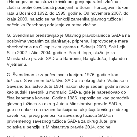
i Hercegovine na istrazi i krivičnom gonjenju ratnih zločina i
zločina protiv čovečnosti počinjenih u Bosni i Hercegovini tokom
rata u Bosni od 1992. do 1995. godine. Od novembra 2007. do
kraja 2009. nalazio se na funkciji zamenika glavnog tužioca i
načelnika Posebnog odeljenja za ratne zločine.
G. Švendiman predstavljao je Glavnog pravobranioca SAD-a na
poslovima vezanim za planiranje, pripremu i sprovođenje mera
obezbeđenja na Olimpijskim igrama u Sidneju 2000, Solt Lejk
Sitiju 2002. i Atini 2004. godine. Pored toga, služio je za
Ministarstvo pravde SAD-a u Bahreinu, Bangladešu, Tajlandu i
Vijetnamu.
G. Švendiman je započeo svoju karijeru 1976. godine kao
tužilac u Saveznom tužilaštvu SAD-a za okrug Jute. Vratio se u
Savezno tužilaštvo Jute 1984, nakon što je sedam godina radio
kao sudski savetnik u mornarici SAD-a, gde je napredovao do
čina kapetana korvete. Godine 1986. zaposlio se kao pomoćnik
glavnog tužioca za okrug Jute u Ministarstvu pravde SAD-a,
gde se nalazio na raznim funkcijama, uključujući višeg sudskog
savetnika, prvog pomoćnika saveznog tužioca SAD-a i
privremenog saveznog tužioca SAD-a za okrug Jute, pre
odlaska u penziju iz Ministarstva pravde 2014. godine.