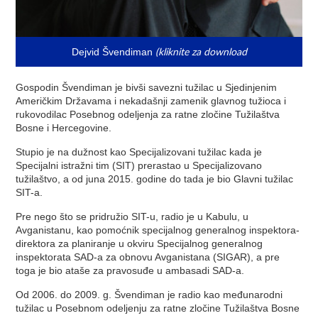
(kliknite za download
Dejvid Švendiman
Gospodin Švendiman je bivši savezni tužilac u Sjedinjenim
Američkim Državama i nekadašnji zamenik glavnog tužioca i
rukovodilac Posebnog odeljenja za ratne zločine Tužilaštva
Bosne i Hercegovine.
Stupio je na dužnost kao Specijalizovani tužilac kada je
Specijalni istražni tim (SIT) prerastao u Specijalizovano
tužilaštvo, a od juna 2015. godine do tada je bio Glavni tužilac
SIT-a.
Pre nego što se pridružio SIT-u, radio je u Kabulu, u
Avganistanu, kao pomoćnik specijalnog generalnog inspektora-
direktora za planiranje u okviru Specijalnog generalnog
inspektorata SAD-a za obnovu Avganistana (SIGAR), a pre
toga je bio ataše za pravosuđe u ambasadi SAD-a.
Od 2006. do 2009. g. Švendiman je radio kao međunarodni
tužilac u Posebnom odeljenju za ratne zločine Tužilaštva Bosne