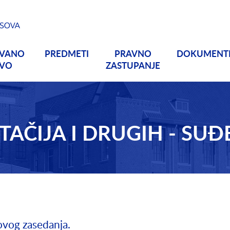
OVANO
PREDMETI
PRAVNO
DOKUMENT
TVO
ZASTUPANJE
TAČIJA I DRUGIH - SUĐ
 ovog zasedanja.