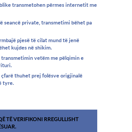
ublike transmetohen përmes internetit me
në seancë private, transmetimi bëhet pa
mbajë pjesë të cilat mund të jenë
ëhet kujdes në shikim.
n transmetimin vetëm me pëlqimin e
ituri.
farë thuhet prej folësve origjinalë
 tyre.
Ë TË VERIFIKONI RREGULLISHT
ËSUAR.