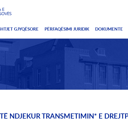
SHTJET GJYQËSORE
PËRFAQËSIMI JURIDIK
DOKUMENTE
TË NDJEKUR TRANSMETIMIN* E DREJT