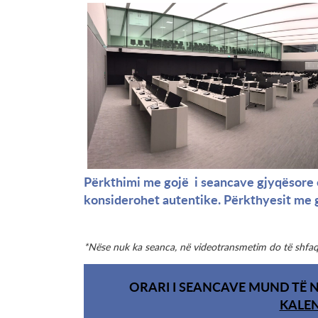
Përkthimi me gojë i seancave gjyqësore ë
konsiderohet autentike. Përkthyesit me g
*Nëse nuk ka seanca, në videotransmetim do të shfaq
ORARI I SEANCAVE MUND TË N
KALE