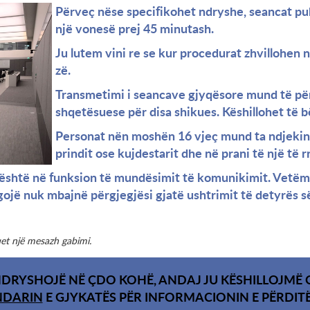
Përveç nëse specifikohet ndryshe, seancat p
një vonesë prej 45 minutash.
Ju lutem vini re se kur procedurat zhvillohen 
zë.
Transmetimi i seancave gjyqësore mund të për
shqetësuese për disa shikues. Këshillohet të b
Personat nën moshën 16 vjeç mund ta ndjeki
prindit ose kujdestarit dhe në prani të një të rr
shtë në funksion të mundësimit të komunikimit. Vetëm ç
ojë nuk mbajnë përgjegjësi gjatë ushtrimit të detyrës së
et një mesazh gabimi.
DRYSHOJË NË ÇDO KOHË, ANDAJ JU KËSHILLOJMË Q
NDARIN
E GJYKATËS PËR INFORMACIONIN E PËRDIT