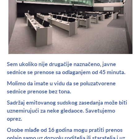
Sem ukoliko nije drugačije naznačeno, javne
sednice se prenose sa odlaganjem od 45 minuta.
Molimo da imate u vidu da se poluzatvorene
sednice prenose bez tona.
Sadržaj emitovanog sudskog zasedanja može biti
uznemirujući za neke gledaoce. Savetujemo
oprez.
Osobe mlađe od 16 godina mogu pratiti prenos
onlajn samo uz dozvolu roditelja ili staratelja i uz