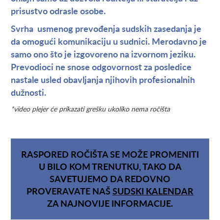
prisustvo odrasle osobe.
Svrha usmenog prevođenja sudskih zasedanja je
da omogući komunikaciju u sudnici. Merodavno je
samo ono što je izgovoreno na izvornom jeziku.
Prevodioci ne snose odgovornost za posledice
nastale usled obavljanja njihovih profesionalnih
dužnosti.
*video plejer će prikazati grešku ukoliko nema ročišta
RASPORED ROČIŠTA SE MOŽE PROMENITI
U BILO KOM TRENUTKU, TAKO DA
SAVETUJEMO DA REDOVNO
PROVERAVATE NAŠ
SUDSKI KALENDAR
ZA NAJNOVIJE INFORMACIJE.