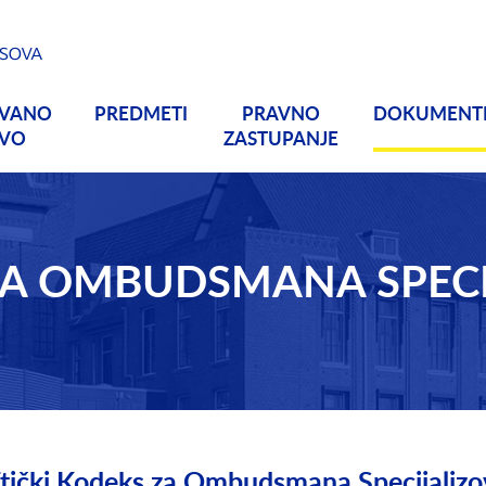
OVANO
PREDMETI
PRAVNO
DOKUMENT
TVO
ZASTUPANJE
 ZA OMBUDSMANA SPEC
tički Kodeks za Ombudsmana Specijalizo