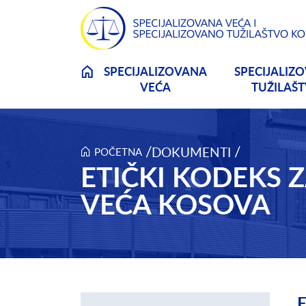
Skip to main content
SPECIJALIZOVANA
SPECIJALIZ
VEĆA
TUŽILAŠ
/
/
DOKUMENTI
POČETNA
ETIČKI KODEKS
VEĆA KOSOVA
E