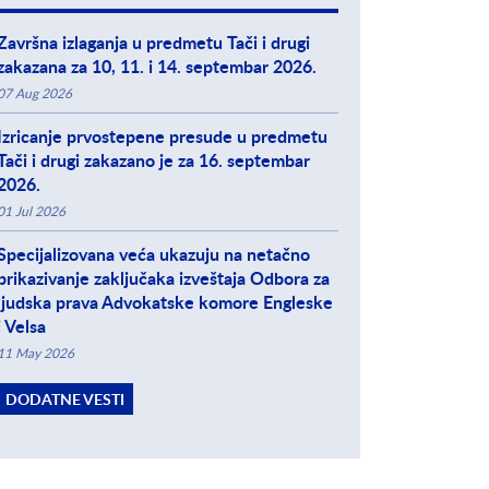
Završna izlaganja u predmetu Tači i drugi
zakazana za 10, 11. i 14. septembar 2026.
07 Aug 2026
Izricanje prvostepene presude u predmetu
Tači i drugi zakazano je za 16. septembar
2026.
01 Jul 2026
Specijalizovana veća ukazuju na netačno
prikazivanje zaključaka izveštaja Odbora za
ljudska prava Advokatske komore Engleske
i Velsa
11 May 2026
DODATNE VESTI