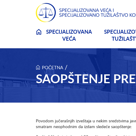
Skip to main content
SPECIJALIZOVANA
SPECIJALIZ
VEĆA
TUŽILAŠ
/
POČETNA
SAOPŠTENJE PR
Povodom jučerašnjih izveštaja u nekim sredstvima jav
smatram neophodnim da izdam sledeće saopštenje: