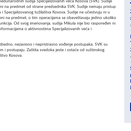
 međunarodnih sudija Specijalizovanih veća Kosova (SVK). Sudije
đeni na predmet od strane predsednika SVK. Sudije nemaju pristup
 i Specijalizovanog tužilaštva Kosova. Sudije ne učestvuju ni u
eni na predmet, o tim operacijama se obaveštavaju jedino ukoliko
unkcija. Od svog imenovanja, sudija Mikula nije bio raspoređen ni
nformacijama o aktivnostima Specijalizovanih veća i
bedno, nezavisno i nepristrasno vođenje postupaka. SVK su
im i postupaju. Zaštita svedoka jeste i ostaće od suštinskog
aštvo Kosova.