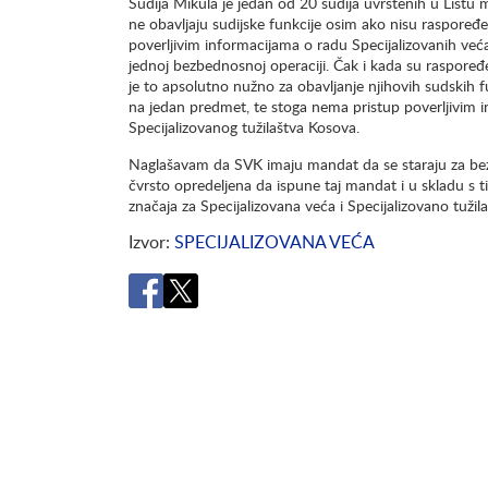
Sudija Mikula je jedan od 20 sudija uvrštenih u Listu
ne obavljaju sudijske funkcije osim ako nisu raspore
poverljivim informacijama o radu Specijalizovanih veća
jednoj bezbednosnoj operaciji. Čak i kada su raspoređ
je to apsolutno nužno za obavljanje njihovih sudskih f
na jedan predmet, te stoga nema pristup poverljivim i
Specijalizovanog tužilaštva Kosova.
Naglašavam da SVK imaju mandat da se staraju za bez
čvrsto opredeljena da ispune taj mandat i u skladu s t
značaja za Specijalizovana veća i Specijalizovano tužil
Izvor
SPECIJALIZOVANA VEĆA