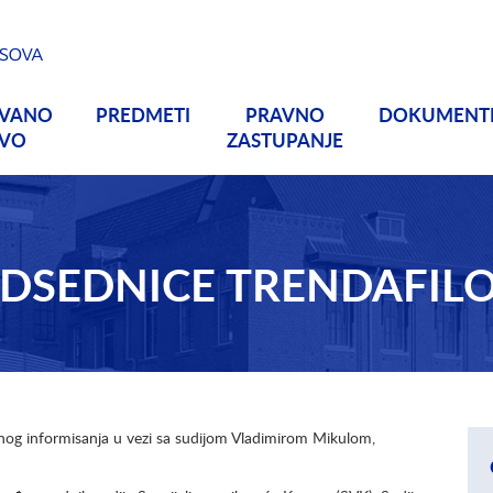
OVANO
PREDMETI
PRAVNO
DOKUMENT
TVO
ZASTUPANJE
EDSEDNICE TRENDAFIL
nog informisanja u vezi sa sudijom Vladimirom Mikulom,