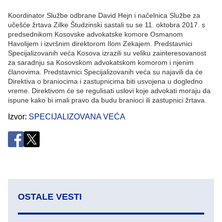
Koordinator Službe odbrane David Hejn i načelnica Službe za
učešće žrtava Zilke Študzinski sastali su se 11. oktobra 2017. s
predsednikom Kosovske advokatske komore Osmanom
Havolijem i izvršnim direktorom Ilom Zekajem. Predstavnici
Specijalizovanih veća Kosova izrazili su veliku zainteresovanost
za saradnju sa Kosovskom advokatskom komorom i njenim
članovima. Predstavnici Specijalizovanih veća su najavili da će
Direktiva o braniocima i zastupnicima biti usvojena u dogledno
vreme. Direktivom će se regulisati uslovi koje advokati moraju da
ispune kako bi imali pravo da budu branioci ili zastupnici žrtava.
Izvor
SPECIJALIZOVANA VEĆA
OSTALE VESTI