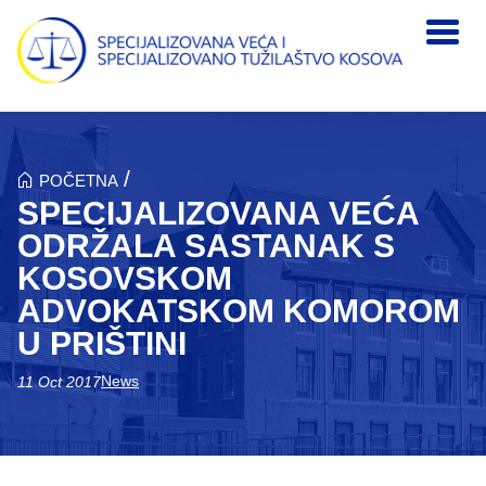
Skip to main content
/
POČETNA
SPECIJALIZOVANA VEĆA
ODRŽALA SASTANAK S
KOSOVSKOM
ADVOKATSKOM KOMOROM
U PRIŠTINI
News
11 Oct 2017