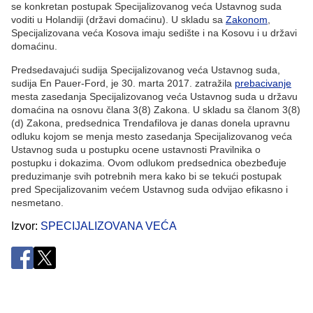
se konkretan postupak Specijalizovanog veća Ustavnog suda
voditi u Holandiji (državi domaćinu). U skladu sa
Zakonom
,
Specijalizovana veća Kosova imaju sedište i na Kosovu i u državi
domaćinu.
Predsedavajući sudija Specijalizovanog veća Ustavnog suda,
sudija En Pauer-Ford, je 30. marta 2017. zatražila
prebacivanje
mesta zasedanja Specijalizovanog veća Ustavnog suda u državu
domaćina na osnovu člana 3(8) Zakona. U skladu sa članom 3(8)
(d) Zakona, predsednica Trendafilova je danas donela upravnu
odluku kojom se menja mesto zasedanja Specijalizovanog veća
Ustavnog suda u postupku ocene ustavnosti Pravilnika o
postupku i dokazima. Ovom odlukom predsednica obezbeđuje
preduzimanje svih potrebnih mera kako bi se tekući postupak
pred Specijalizovanim većem Ustavnog suda odvijao efikasno i
nesmetano.
Izvor
SPECIJALIZOVANA VEĆA