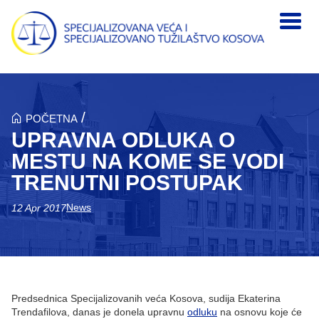
Skip to main content
/
POČETNA
UPRAVNA ODLUKA O
MESTU NA KOME SE VODI
TRENUTNI POSTUPAK
News
12 Apr 2017
Predsednica Specijalizovanih veća Kosova, sudija Ekaterina
Trendafilova, danas je donela upravnu
odluku
na osnovu koje će