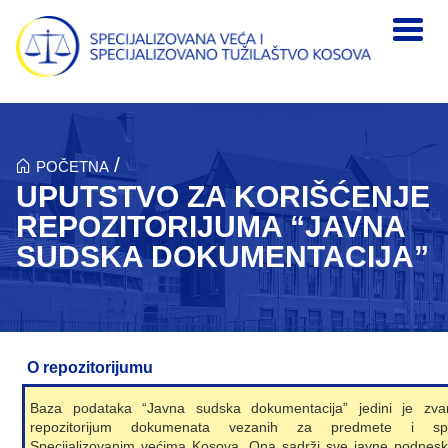
Skip to main content
/
POČETNA
UPUTSTVO ZA KORIŠĆENJE
REPOZITORIJUMA “JAVNA
SUDSKA DOKUMENTACIJA”
O repozitorijumu
Baza podataka “Javna sudska dokumentacija” jedini je zvan
repozitorijum dokumenata vezanih za predmete i sp
Specijalizovanim većima Kosova. Ona sadrži sve javne podnesk