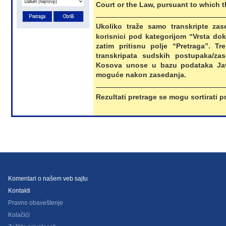
Court or the Law, pursuant to which th
Ukoliko traže samo transkripte zas
korisnici pod kategorijom “Vrsta do
zatim pritisnu polje “Pretraga”. T
transkripata sudskih postupaka/za
Kosova unose u bazu podataka Jav
moguće nakon zasedanja.
Rezultati pretrage se mogu sortirati 
Komentari o našem veb sajtu
Kontakti
Pravno obaveštenje
Kolačići