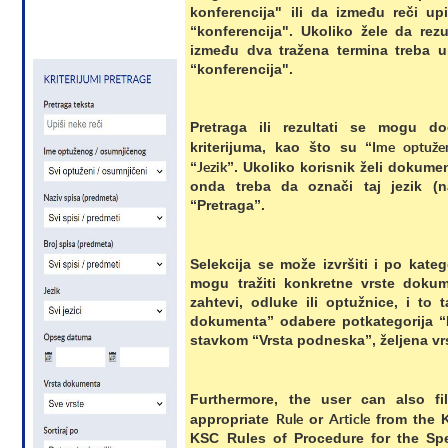
konferencija" ili da između reči u
“konferencija". Ukoliko žele da rezu
između dva tražena termina treba u
“konferencija".
Pretraga ili rezultati se mogu dod
Ime optuže
kriterijuma, kao što su “
Jezik
“
”. Ukoliko korisnik želi dokum
onda treba da označi taj jezik (na
“Pretraga”.
Selekcija se može izvršiti i po katego
mogu tražiti konkretne vrste dokum
zahtevi, odluke ili optužnice, i to 
dokumenta” odabere potkategorija “
stavkom “Vrsta podneska”, željena v
Furthermore, the user can also fi
Rule
Article
appropriate
or
from the K
KSC Rules of Procedure for the Spe