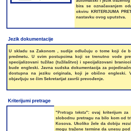
automatski i jezik tražen
bira se označavanjem odg
okviru KRITERIJUMA PRETR
nastavku ovog uputstva.
Jezik dokumentacije
U skladu sa Zakonom , sudije odlučuju o tome koji će b
predmetu. U svim postupcima koji se trenutno vode pre
specijalizovani tužilac (tužilaštvo) i specijalizovani branioc
bude engleski. Javna sudska dokumentacija za pojedinačn
dostupna na jeziku originala, koji je obično engleski. 
objavljuju se čim Sekretarijat završi prevođenje.
Kriterijumi pretrage
Pretraga teksta
"
": ovaj kriterijum z
slobodnu pretragu na bilo kom od tri
Kosova. Ukoliko žele da dobiju rezul
mogu tražene termine da unesu pod 