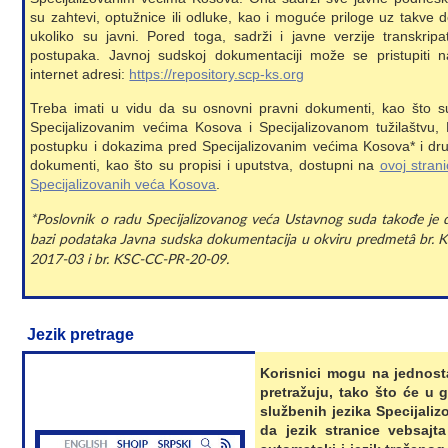
su zahtevi, optužnice ili odluke, kao i moguće priloge uz takve
ukoliko su javni. Pored toga, sadrži i javne verzije transkrip
postupaka. Javnoj sudskoj dokumentaciji može se pristupiti n
internet adresi:
https://repository.scp-ks.org
Treba imati u vidu da su osnovni pravni dokumenti, kao što 
Specijalizovanim većima Kosova i Specijalizovanom tužilaštvu, 
postupku i dokazima pred Specijalizovanim većima Kosova* i dru
dokumenti, kao što su propisi i uputstva, dostupni na
ovoj strani
Specijalizovanih veća Kosova
.
*Poslovnik o radu Specijalizovanog veća Ustavnog suda takođe je
bazi podataka Javna sudska dokumentacija u okviru predmetâ br.
2017-03 i br. KSC-CC-PR-20-09.
Jezik pretrage
Korisnici mogu na jednost
pretražuju, tako što će u
službenih jezika Specijali
da jezik stranice vebsajta 