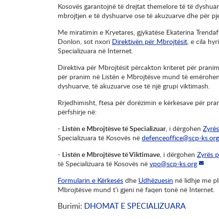
Kosovës garantojnë të drejtat themelore të të dyshuarv
mbrojtjen e të dyshuarve ose të akuzuarve dhe për pj
Me miratimin e Kryetares, gjykatëse Ekaterina Trendafi
Donlon, sot nxori
Direktivën për Mbrojtësit
, e cila h
Specializuara në Internet.
Direktiva për Mbrojtësit përcakton kriteret për prani
për pranim në Listën e Mbrojtësve mund të emërohen 
dyshuarve, të akuzuarve ose të një grupi viktimash.
Rrjedhimisht, ftesa për dorëzimin e kërkesave për pra
përfshirje në:
-
Listën e Mbrojtësve të Specializuar
, i dërgohen
Zyrës
Specializuara të Kosovës në
defenceoffice@scp-ks.org
-
Listën e Mbrojtësve të Viktimave
, i dërgohen
Zyrës p
të Specializuara të Kosovës në
vpo@scp-ks.org
Formularin e Kërkesës
dhe
Udhëzuesin
në lidhje me pl
Mbrojtësve mund t’i gjeni në faqen tonë në Internet.
Burimi
DHOMAT E SPECIALIZUARA