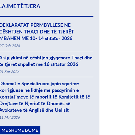
LAJME TË TJERA
DEKLARATAT PËRMBYLLËSE NË
ÇËSHTJEN THAÇI DHE TË TJERËT
MBAHEN MË 10- 14 shtator 2026
07 Gsh 2026
Aktgjykimi në çështjen gjyqësore Thaçi dhe
të tjerët shpallet më 16 shtator 2026
01 Kor 2026
Dhomat e Specializuara japin sqarime
korrigjuese në lidhje me pasqyrimin e
konstatimeve të raportit të Komitetit të të
Drejtave të Njeriut të Dhomës së
Avokatëve të Anglisë dhe Uellsit
11 Maj 2026
MË SHUMË LAJME