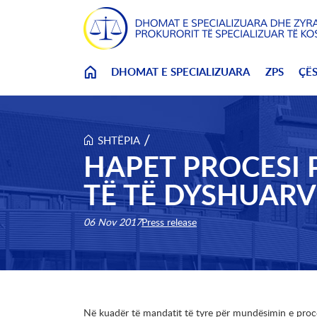
Skip to main content
DHOMAT E SPECIALIZUARA
ZPS
ÇË
/
SHTËPIA
HAPET PROCESI 
TË TË DYSHUARV
06 Nov 2017
Press release
Në kuadër të mandatit të tyre për mundësimin e proce