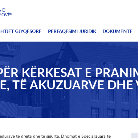
SHTJET GJYQËSORE
PËRFAQËSIMI JURIDIK
DOKUMENTE
PËR KËRKESAT E PRANI
E, TË AKUZUARVE DHE
durave të drejta dhe të sigurta, Dhomat e Specializuara të