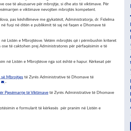
e ose të akuzuarve për mbrojtje, si dhe ato të viktimave. Për
esëmarrjen e viktimave nevojiten mbrojtës kompetent.
lova, pas këshillimeve me gjykatësit, Administratorja, dr. Fidelma
yri në fuqi në ditën e publikimit të saj në faqen e Dhomave të
m në Listën e Mbrojtësve. Vetëm mbrojtës që i përmbushin kriteret
ose të caktohen prej Administratores për përfaqësimin e të
nim në Listën e Mbrojtësve nga sot është e hapur. Kërkesat për
 së Mbrojtjes
të Zyrës Administrative të Dhomave të
.-
ër Pjesëmarrje të Viktimave
të Zyrës Administrative të Dhomave
otësimin e formularit të kërkesës për pranim në Listën e