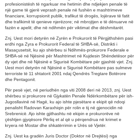
profesionistësh të ngarkuar me hetimin dhe ndjekjen penale të
një game të gjerë veprash penale në fushën e mashtrimeve
financiare, korrupsionit publik, trafikut të drogës, lojërave të fatit
dhe trafikimit të qenieve njerëzore; në mbrojtjen e të dënuarve në
fazën e apelit; dhe në ndihmën për viktimat dhe dëshmitarët.
Znj. Uest mori detyrën në Zyrën e Prokurorit të Përgjithshëm pasi
erdhi nga Zyra e Prokurorit Federal të SHBA-së, Distrikti i
Masaçusetsit, ku ajo shërbeu si Ndihmës-prokurore Federale e
SHBA-së në Njësinë për Mashtrimet në Kujdesin Shëndetësor për
dy vjet dhe në Njësinë e Sigurisë Kombëtare për gjashtë vjet. Znj.
Uest mori detyrën në Njësinë e Sigurisë Kombëtare pas sulmeve
terroriste të 11 shtatorit 2001 ndaj Qendrës Tregtare Botërore
dhe Pentagonit.
Për pesë vjet, në periudhën nga viti 2008 deri në 2013, znj. Uest
shërbeu si prokurore në Gjykatën Penale Ndërkombëtare për ish-
Jugosllavinë në Hagë, ku ajo ishte pjesëtare e ekipit që ndoqi
penalisht Radovan Karaxhiqin për rolin e tij në gjenocidin në
Srebrenicë. Ajo ishte gjithashtu në ekipin e prokurorëve në
çështjen gjyqësore Përliq et al që u përqendrua në krimet e
kryera në Mostar dhe shkatërrimin e Urës së Vjetër.
Znj. Uest ka gradën Juris Doctor (Doktor në Drejtësi) nga