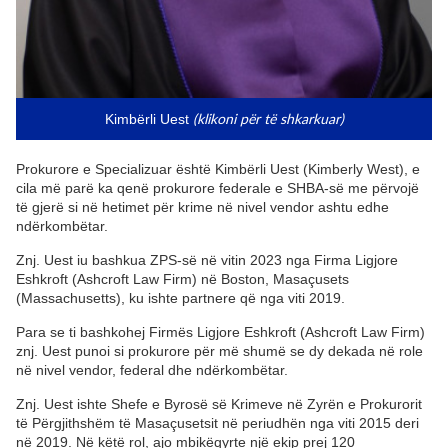
(klikoni për të shkarkuar)
Kimbërli Uest
Prokurore e Specializuar është Kimbërli Uest (Kimberly West), e
cila më parë ka qenë prokurore federale e SHBA-së me përvojë
të gjerë si në hetimet për krime në nivel vendor ashtu edhe
ndërkombëtar.
Znj. Uest iu bashkua ZPS-së në vitin 2023 nga Firma Ligjore
Eshkroft (Ashcroft Law Firm) në Boston, Masaçusets
(Massachusetts), ku ishte partnere që nga viti 2019.
Para se ti bashkohej Firmës Ligjore Eshkroft (Ashcroft Law Firm)
znj. Uest punoi si prokurore për më shumë se dy dekada në role
në nivel vendor, federal dhe ndërkombëtar.
Znj. Uest ishte Shefe e Byrosë së Krimeve në Zyrën e Prokurorit
të Përgjithshëm të Masaçusetsit në periudhën nga viti 2015 deri
në 2019. Në këtë rol, ajo mbikëqyrte një ekip prej 120