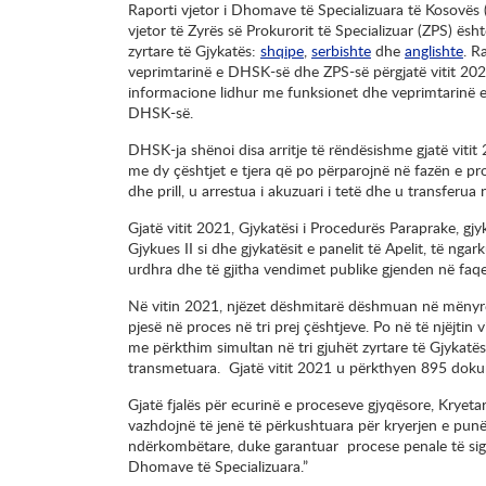
Raporti vjetor i Dhomave të Specializuara të Kosovë
vjetor të Zyrës së Prokurorit të Specializuar (ZPS) ësh
zyrtare të Gjykatës:
shqipe
,
serbishte
dhe
anglishte
. R
veprimtarinë e DHSK-së dhe ZPS-së përgjatë vitit 202
informacione lidhur me funksionet dhe veprimtarinë e 
DHSK-së.
DHSK-ja shënoi disa arritje të rëndësishme gjatë vitit
me dy çështjet e tjera që po përparojnë në fazën e p
dhe prill, u arrestua i akuzuari i tetë dhe u transferu
Gjatë vitit 2021, Gjykatësi i Procedurës Paraprake, gjyk
Gjykues II si dhe gjykatësit e panelit të Apelit, të 
urdhra dhe të gjitha vendimet publike gjenden në faqe
Në vitin 2021, njëzet dëshmitarë dëshmuan në mënyrë 
pjesë në proces në tri prej çështjeve. Po në të njëjti
me përkthim simultan në tri gjuhët zyrtare të Gjykatë
transmetuara. Gjatë vitit 2021 u përkthyen 895 dok
Gjatë fjalës për ecurinë e proceseve gjyqësore, Kryet
vazhdojnë të jenë të përkushtuara për kryerjen e punë
ndërkombëtare, duke garantuar procese penale të sigu
Dhomave të Specializuara.”