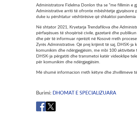
Administratore Fidelma Donlon tha se “me fillimin e g
Administrative arriti të ofronte mbështetje gjyqësore p
duke iu përshtatur vështirësive që shkaktoi pandemia
Në shtator 2021, Kryetarja Trendafilova dhe Administ
përfaqësues të shoqërisë civile, gazetarë dhe publikun 
dhe për të informuar njerëzit në Kosovë rreth procese
Zyrës Administrative. Që prej krijimit të saj, DHSK-j
komunikim dhe ndërgjegjësim, me mbi 100 aktivitete t
DHSK-ja përgatiti dhe transmetoi katër videoklipe tele
për komunikim dhe ndërgjegjësim.
Më shumë informacion rreth këtyre dhe zhvillimeve të
Burimi
DHOMAT E SPECIALIZUARA