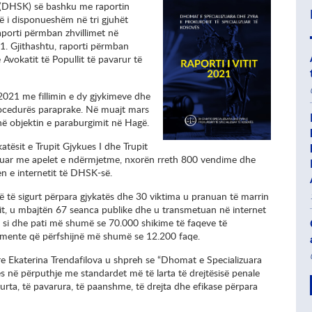
s (DHSK) së bashku me raportin
të i disponueshëm në tri gjuhët
aporti përmban zhvillimet në
1. Gjithashtu, raporti përmban
Avokatit të Popullit të pavarur të
 2021 me fillimin e dy gjykimeve dhe
rocedurës paraprake. Në muajt mars
a në objektin e paraburgimit në Hagë.
atësit e Trupit Gjykues I dhe Trupit
ngarkuar me apelet e ndërmjetme, nxorën rreth 800 vendime dhe
n e internetit të DHSK-së.
të sigurt përpara gjykatës dhe 30 viktima u pranuan të marrin
n vit, u mbajtën 67 seanca publike dhe u transmetuan në internet
s si dhe pati më shumë se 70.000 shikime të faqeve të
umente që përfshijnë më shumë se 12.200 faqe.
are Ekaterina Trendafilova u shpreh se “Dhomat e Specializuara
s në përputhje me standardet më të larta të drejtësisë penale
rta, të pavarura, të paanshme, të drejta dhe efikase përpara