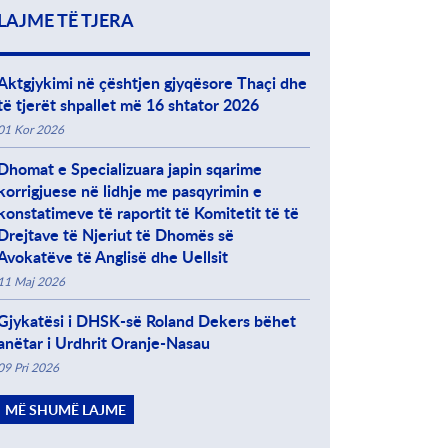
LAJME TË TJERA
Aktgjykimi në çështjen gjyqësore Thaçi dhe
të tjerët shpallet më 16 shtator 2026
01 Kor 2026
Dhomat e Specializuara japin sqarime
korrigjuese në lidhje me pasqyrimin e
konstatimeve të raportit të Komitetit të të
Drejtave të Njeriut të Dhomës së
Avokatëve të Anglisë dhe Uellsit
11 Maj 2026
Gjykatësi i DHSK-së Roland Dekers bëhet
anëtar i Urdhrit Oranje-Nasau
09 Pri 2026
MË SHUMË LAJME