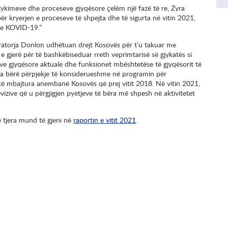
jykimeve dhe proceseve gjyqësore çelëm një fazë të re, Zyra
ër kryerjen e proceseve të shpejta dhe të sigurta në vitin 2021,
 e KOVID-19.”
ratorja Donlon udhëtuan drejt Kosovës për t’u takuar me
e gjerë për të bashkëbiseduar rreth veprimtarisë së gjykatës si
ve gjyqësore aktuale dhe funksionet mbështetëse të gjyqësorit të
a ka bërë përpjekje të konsiderueshme në programin për
ë mbajtura anembanë Kosovës që prej vitit 2018. Në vitin 2021,
vizive që u përgjigjen pyetjeve të bëra më shpesh në aktivitetet
 tjera mund të gjeni në
raportin e vitit 2021
.