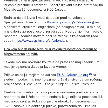
Pretresni panel II Specijalizovanih veća Kosova zakazao je
izricanje presude u predmetu Specijalizovani tužilac protiv Saljiha
Mustafe za 16. decembar u 9:00 časova.
Sednica će biti javna i moći će da se prati na vebsajtu
Specijalizovanih veća (
https://www.scp-ks.org/sr/streaming
) na
albanskom, srpskom i engleskom (sa odlaganjem od 10 minuta)
ili iz galerije za posetioce u zgradi suda. Podrobnije informacije o
rasporedu sednica možete naći na stranici s kalendarom rada
suda (
https://www.scp-ks.org/sr/calendar
).
Lica koja žele da prate sednicu iz galerije za posetioce moraju se
blagovremeno prijaviti.
Takođe molimo novinare koji žele da prate i snimaju sednicu iz
medijskog centra da se prijave na vreme.
Prijave se šalju imejlom na adresu
PUBLIC@scp-ks.org
sa
sledećim podacima: ime i prezime, državljanstvo, datum rođenja i
broj pasoša ili lične karte. U polje “Subject” upišite “Presuda”.
Predstavnici medija treba da pošalju skeniranu pres karticu uz
napomenu da li žele da prate sednicu iz galerije za posetioce ili iz
medijskog centra. Rok za prijavu je utorak, 13. decembar, do
16:00 časova. Po dobijanju prijave, potvrdićemo da li ima još