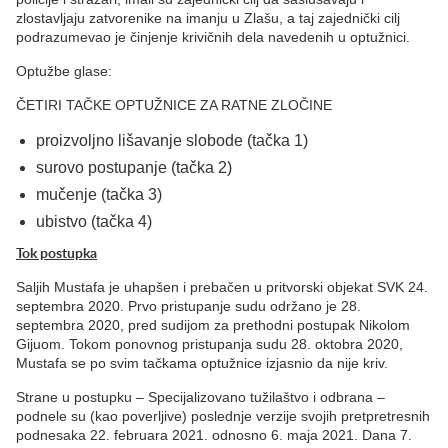
zlostavljaju zatvorenike na imanju u Zlašu, a taj zajednički cilj
podrazumevao je činjenje krivičnih dela navedenih u optužnici.
Optužbe glase:
ČETIRI TAČKE OPTUŽNICE ZA RATNE ZLOČINE
proizvoljno lišavanje slobode (tačka 1)
surovo postupanje (tačka 2)
mučenje (tačka 3)
ubistvo (tačka 4)
Tok postupka
Saljih Mustafa je uhapšen i prebačen u pritvorski objekat SVK 24.
septembra 2020. Prvo pristupanje sudu održano je 28.
septembra 2020, pred sudijom za prethodni postupak Nikolom
Gijuom. Tokom ponovnog pristupanja sudu 28. oktobra 2020,
Mustafa se po svim tačkama optužnice izjasnio da nije kriv.
Strane u postupku – Specijalizovano tužilaštvo i odbrana –
podnele su (kao poverljive) poslednje verzije svojih pretpretresnih
podnesaka 22. februara 2021. odnosno 6. maja 2021. Dana 7.