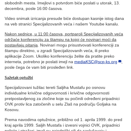
slobodnih mesta. Imejlovi s potvrdom biće poslati u utorak, 13.
decembra, posle 16:00 časova.
Video snimak izricanja presude biće dostupan kasnije istog dana
na veb stranici Specijalizovanih veća i našem Youtube kanalu.
Nakon sednice, u 11:00 časova, portparoli Specijalizovanih veća
održaće konferenciju za štampu na kojoj će novinari moći da
postavljaju pitanja
. Novinari mogu prisustvovati konferenciji za
štampu direktno, u zgradi Specijalizovanih veća, ili preko
aplikacije Zoom. Ukoliko konferenciju želite da pratite preko
interneta, potrebno je poslati imejl na
mediaKSC@scp-ks.org
,
posle čega će vam biti prosleđen link.
Sažetak optužbi
Specijalizovani tužilac tereti Saljiha Mustafu po osnovu
individualne krivične odgovornosti i krivične odgovornosti
pretpostavljenog za zločine koje su počinili određeni pripadnici
OVK protiv lica zatočenih u selu Zlaš na području Goljaka na
Kosovu.
Prema navodima optužnice, približno od 1. aprila 1999. do pred
kraj aprila 1999. Saljih Mustafa i izvesni vojnici OVK, pripadnici
policije i stražari, imali su zajednički cilj da saslušavaju i