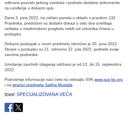
odbrane pozvalo jednog svedoka i podnelo dodatne dokumente
za uvođenje u dokazni spis.
Dana 3. juna 2022, na zahtev panela u skladu s pravilom 132
Pravilnika, predočeni su dodatni dokazi u vidu dva izveštaja
veštaka o medicinskom pregledu nekih od učesnika-žrtava u
postupku.
Dokazni postupak u ovom predmetu okončan je 20. juna 2022.
Strane u postupku su 21. odnosno 22. jula 2022. podnele svoje
završne podneske.
Iznošenje završnih izlaganja održano je od 13. do 15. septembra
2022.
Podrobnije informacije naći ćete na vebsajtu SVK
www.scp-ks.org
i na
stranici predmeta Saljiha Mustafe
.
Izvor
SPECIJALIZOVANA VEĆA