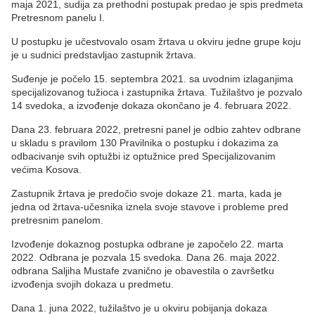
maja 2021, sudija za prethodni postupak predao je spis predmeta
Pretresnom panelu I.
U postupku je učestvovalo osam žrtava u okviru jedne grupe koju
je u sudnici predstavljao zastupnik žrtava.
Suđenje je počelo 15. septembra 2021. sa uvodnim izlaganjima
specijalizovanog tužioca i zastupnika žrtava. Tužilaštvo je pozvalo
14 svedoka, a izvođenje dokaza okončano je 4. februara 2022.
Dana 23. februara 2022, pretresni panel je odbio zahtev odbrane
u skladu s pravilom 130 Pravilnika o postupku i dokazima za
odbacivanje svih optužbi iz optužnice pred Specijalizovanim
većima Kosova.
Zastupnik žrtava je predočio svoje dokaze 21. marta, kada je
jedna od žrtava-učesnika iznela svoje stavove i probleme pred
pretresnim panelom.
Izvođenje dokaznog postupka odbrane je započelo 22. marta
2022. Odbrana je pozvala 15 svedoka. Dana 26. maja 2022.
odbrana Saljiha Mustafe zvanično je obavestila o završetku
izvođenja svojih dokaza u predmetu.
Dana 1. juna 2022, tužilaštvo je u okviru pobijanja dokaza