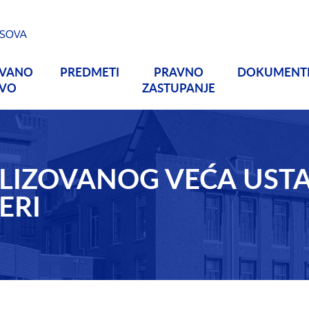
OVANO
PREDMETI
PRAVNO
DOKUMENT
TVO
ZASTUPANJE
ALIZOVANOG VEĆA UST
ERI