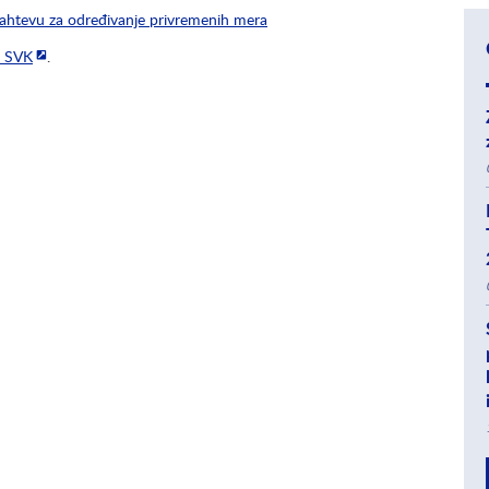
zahtevu za određivanje privremenih mera
i SVK
.