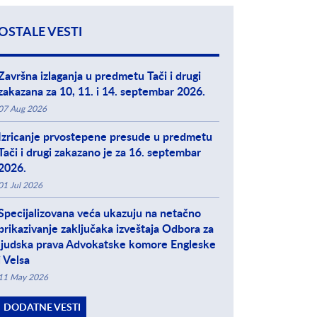
OSTALE VESTI
Završna izlaganja u predmetu Tači i drugi
zakazana za 10, 11. i 14. septembar 2026.
07 Aug 2026
Izricanje prvostepene presude u predmetu
Tači i drugi zakazano je za 16. septembar
2026.
01 Jul 2026
Specijalizovana veća ukazuju na netačno
prikazivanje zaključaka izveštaja Odbora za
ljudska prava Advokatske komore Engleske
i Velsa
11 May 2026
DODATNE VESTI