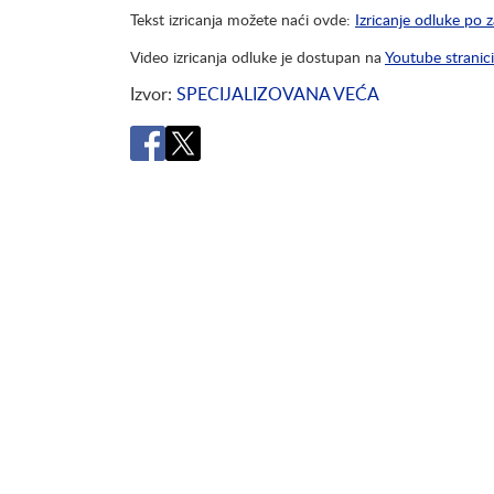
Tekst izricanja možete naći ovde:
Izricanje odluke po 
Video izricanja odluke je dostupan na
Youtube stranic
Izvor
SPECIJALIZOVANA VEĆA