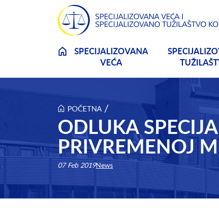
Skip to main content
SPECIJALIZOVANA
SPECIJALIZ
VEĆA
TUŽILAŠ
/
POČETNA
ODLUKA SPECIJ
PRIVREMENOJ M
07 Feb 2019
News