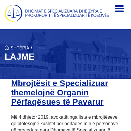
Skip to main content
/
SHTËPIA
LAJME
Mbrojtësit e Specializuar
themelojnë Organin
Përfaqësues të Pavarur
Më 4 dhjetor 2019, avokatët nga lista e mbrojtëseve
që plotësojnë kushtet për përfaqësimin e personave
në procedura para Dhomave të Specializuara të