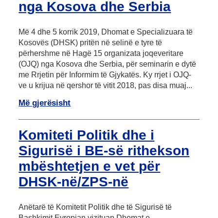
nga Kosova dhe Serbia
Më 4 dhe 5 korrik 2019, Dhomat e Specializuara të
Kosovës (DHSK) pritën në selinë e tyre të
përhershme në Hagë 15 organizata joqeveritare
(OJQ) nga Kosova dhe Serbia, për seminarin e dytë
me Rrjetin për Informim të Gjykatës. Ky rrjet i OJQ-
ve u krijua në qershor të vitit 2018, pas disa muaj...
Më gjerësisht
Komiteti Politik dhe i
Sigurisë i BE-së rithekson
mbështetjen e vet për
DHSK-në/ZPS-në
Anëtarë të Komitetit Politik dhe të Sigurisë të
Bashkimit Evropian vizituan Dhomat e