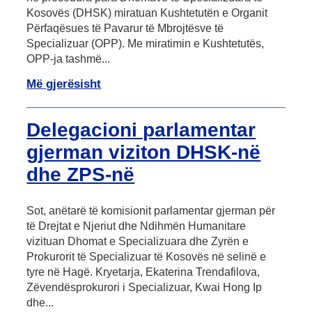
Kosovës (DHSK) miratuan Kushtetutën e Organit
Përfaqësues të Pavarur të Mbrojtësve të
Specializuar (OPP). Me miratimin e Kushtetutës,
OPP-ja tashmë...
Më gjerësisht
Delegacioni parlamentar
gjerman viziton DHSK-në
dhe ZPS-në
Sot, anëtarë të komisionit parlamentar gjerman për
të Drejtat e Njeriut dhe Ndihmën Humanitare
vizituan Dhomat e Specializuara dhe Zyrën e
Prokurorit të Specializuar të Kosovës në selinë e
tyre në Hagë. Kryetarja, Ekaterina Trendafilova,
Zëvendësprokurori i Specializuar, Kwai Hong Ip
dhe...