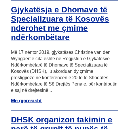
Gjykatësja e Dhomave të
Specializuara të Kosovës
nderohet me çmime
ndërkombëtare
Më 17 nëntor 2019, gjykatëses Christine van den
Wyngaert e cila është në Regjistrin e Gjykatësve
Ndërkombëtarë të Dhomave të Specializuara të
Kosovës (DHSK), iu akorduan dy çmime
prestigjioze në konferencën e 20-të të Shoqatës
Ndërkombëtare të Së Drejtës Penale, për kontributin
e saj në drejtësinë...
Më gjerësisht
DHSK organizon takimin e
parë të grupit të punës të