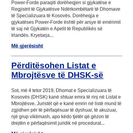
Power-Forde paraqiti dorëheqjen si gjykatëse e
Regjistrit të Gjykatësve Ndërkombëtarë të Dhomave
të Specializuara të Kosovës. Dorëheqja e
gjykatëses Power‑Forde është për arsye të emërimit
të saj në Gjykatën e Apelit të Republikës së
Irlandës. Kryetarja...
Më gjerësisht
Përditësohen Listat e
Mbrojtësve të DHSK-së
Sot, më 4 tetor 2019, Dhomat e Specializuara të
Kosovës (DHSK) kanë shtuar emra të rinj në Listat e
Mbrojtësve. Juristët që e kanë emrin në listë mund të
zgjidhen për të përfaqësuar të dyshuar, të akuzuar,
një grup viktimash, apo këdo tjetër që gëzon të
drejtën e përfaqësimit juridik në procedurat...