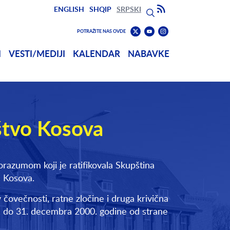
Search
Subscribe to RSS
ENGLISH
SHQIP
SRPSKI
Претрага
Pronađite
Find
POTRAŽITE NAS OVDE
nas
us
Pronađite
I
VESTI/MEDIJI
KALENDAR
NABAVKE
na
on
nas
Youtube
Instagram
na
Twitter
aštvo Kosova
razumom koji je ratifikovala Skupština
u Kosova.
ovečnosti, ratne zločine i druga krivična
8. do 31. decembra 2000. godine od strane