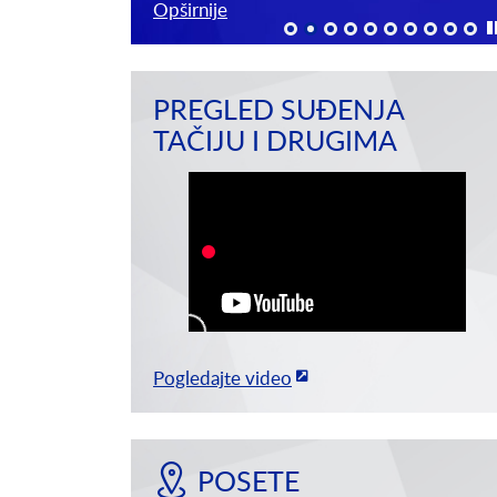
Opširnije
PREGLED SUĐENJA
TAČIJU I DRUGIMA
Pogledajte video
POSETE