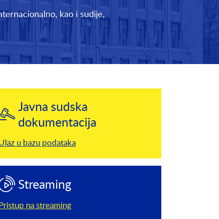
nternacionalno, kao i sudije,
Javna sudska
dokumentacija
Ulaz u bazu podataka
Streaming
Pristup na streaming