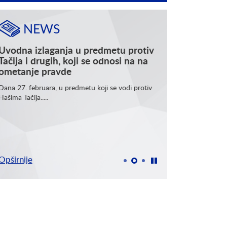
NEWS
Uvodna izlaganja u predmetu protiv
Baškim Smakaj i 
Tačija i drugih, koji se odnosi na na
pušteni na slob
ometanje pravde
Baškim Smakaj i Fadilj 
10.02.2026, privremen
Dana 27. februara, u predmetu koji se vodi protiv
vraćeni na Kosovo u sk
Hašima Tačija.....
Opširnije
Opširnije