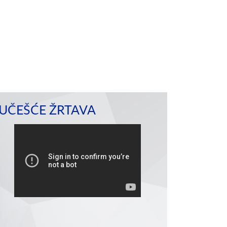
UČEŠĆE ŽRTAVA
Produžen pritvor za
„Tači i drugi‟ (dela protiv pravo
Izdat drugi nalog o rasporedu
postupka
odluci o preispitivanju
 2026., pretresni panel
Sudija pojedinac u predmetu „Tači i drugi‟
je pritvora…
se odnosi na optužbe za dela protiv prav
obavestio je strane u…