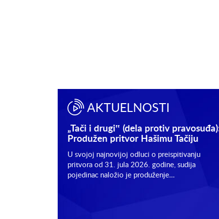
AKTUELNOSTI
protiv pravosuđa):
„Tači i drugi‟ (dela protiv pravosuđa)
ključen;
Produžen pritvor Hašimu Tačiju
 za 10, 11. i
U svojoj najnovijoj odluci o preispitivanju
pritvora od 31. jula 2026. godine, sudija
zdao nalog kojim je, u
pojedinac naložio je produženje…
 proglasio dokazni