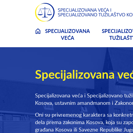
Skip to main content
SPECIJALIZOVANA
SPECIJALIZ
VEĆA
TUŽILAŠ
Specijalizovana ve
Specijalizovana veća i Specijalizovano tu
Kosova, ustavnim amandmanom i Zakonom o
Oni su privremenog karaktera sa konkretn
dela prema zakonima Kosova, koja su zapo
građana Kosova ili Savezne Republike Jugos