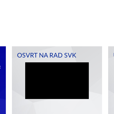
OSVRT NA RAD SVK
:
„Tači i drugi‟ (dela protiv pravosuđa):
„Tači i drugi‟: 
Izdat treći nalog o rasporedu
Seljimija
postupka; ročišta u avgustu
U svojoj najnovijoj 
otkazana
pritvora od 28. jula
Nakon što je odbrana Smakaja 30. jula 2026.
naložio je produžen
godine podnela obaveštenje na osnovu pravila
131, u kojem je navela da neće…