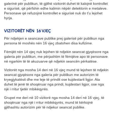
galerinë për publikun, të gjithë vizitorët duhet të kalojnë kontrollet
e sigurisë, që përfshin edhe kalimin nëpër detektorin e metaleve.
Personave që refuzojnë kontrollet e sigurisë nuk do t’u lejohet
hyrja.
VIZITORËT NËN 16 VJEÇ
Për ndjekjen e seancave publike prej galerisë për publikun nga
persona të moshës nën 16 vjeç zbatohen disa kufizime.
Fëmijët nën 14 vjeç nuk lejohen të ndjekin seancat gjyqësore nga
galeria për publikun, me përjashtim të fëmijëve apo të personave
në ngarkim të të akuzuarve që ndjekin seancën përkatëse.
Vizitorët nga mosha 14 deri në 16 vjeç mund të lejohen të ndjekin
seancat gjyqësore nga galeria për publikun me autorizim të
kryegjykatësit dhe me leje të prindit ose kujdestarit ligjor. Ata
duhet të jenë të shoqëruar nga prindi, kujdestari ligjor, ose nga
një i rritur tjetër mbikëqyrës.
Grupet me deri në 10 vizitorë nga mosha 14 deri në 16 vjeç, të
shoqëruar nga një i rritur mbikëqyrës, mund të kërkojnë
gjithashtu autorizim për të ndjekur seancat publike.