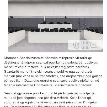
Dhomat e Specializuara të Kosovës mirëpresin vizitorët që
dëshirojnë të ndjekin seancat publike nga galeria për publikun.
Në shumicën e rasteve, nuk nevojitet regjistrim paraprak.
Gazetarët mund t’i ndjekin seancat publike nga qendra për
median (me vonesë në transmetim), ose drejtpërdrejt nga galeria
për publikun. Datat dhe oraret e seancave publike njoftohen në
faqen e internetit të Dhomave të Specializuara të Kosovës.
Seancat gjyqësore publike mund të përfshijnë përmbajtje që
mund të jetë shqetësuese për disa vizitorë. Këshillohet që
vizitorët të gjykojnë dhe të vendosin vetë nëse duan t’i ndjekin
ato. Personat nën 16 vjeç lejohen të jenë të pranishëm në