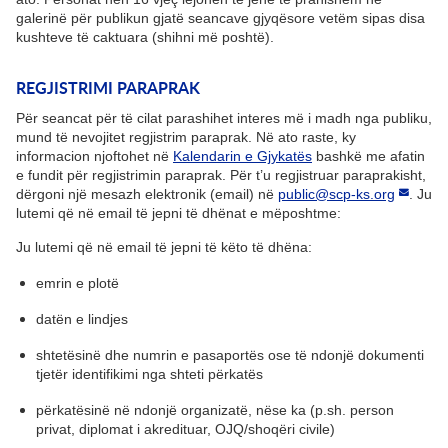
galerinë për publikun gjatë seancave gjyqësore vetëm sipas disa
kushteve të caktuara (shihni më poshtë).
REGJISTRIMI PARAPRAK
Për seancat për të cilat parashihet interes më i madh nga publiku,
mund të nevojitet regjistrim paraprak. Në ato raste, ky
informacion njoftohet në
Kalendarin e Gjykatës
bashkë me afatin
e fundit për regjistrimin paraprak. Për t’u regjistruar paraprakisht,
dërgoni një mesazh elektronik (email) në
public@scp-ks.org
. Ju
lutemi që në email të jepni të dhënat e mëposhtme:
Ju lutemi që në email të jepni të këto të dhëna:
emrin e plotë
datën e lindjes
shtetësinë dhe numrin e pasaportës ose të ndonjë dokumenti
tjetër identifikimi nga shteti përkatës
përkatësinë në ndonjë organizatë, nëse ka (p.sh. person
privat, diplomat i akredituar, OJQ/shoqëri civile)