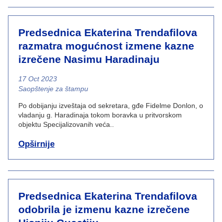
Predsednica Ekaterina Trendafilova
razmatra mogućnost izmene kazne
izrečene Nasimu Haradinaju
17 Oct 2023
News category
Saopštenje za štampu
Po dobijanju izveštaja od sekretara, gđe Fidelme Donlon, o
vladanju g. Haradinaja tokom boravka u pritvorskom
objektu Specijalizovanih veća..
Opširnije
Predsednica Ekaterina Trendafilova
odobrila je izmenu kazne izrečene