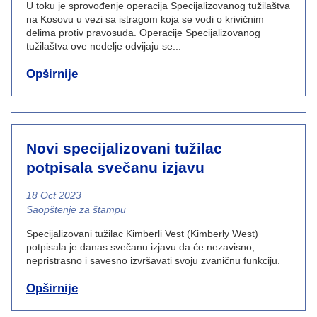
U toku je sprovođenje operacija Specijalizovanog tužilaštva
na Kosovu u vezi sa istragom koja se vodi o krivičnim
delima protiv pravosuđa. Operacije Specijalizovanog
tužilaštva ove nedelje odvijaju se...
Opširnije
Novi specijalizovani tužilac
potpisala svečanu izjavu
18 Oct 2023
News category
Saopštenje za štampu
Specijalizovani tužilac Kimberli Vest (Kimberly West)
potpisala je danas svečanu izjavu da će nezavisno,
nepristrasno i savesno izvršavati svoju zvaničnu funkciju.
Opširnije