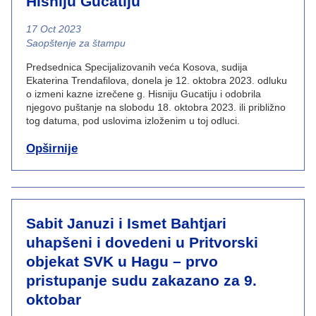
Hisniju Gucatiju
17 Oct 2023
News category
Saopštenje za štampu
Predsednica Specijalizovanih veća Kosova, sudija
Ekaterina Trendafilova, donela je 12. oktobra 2023. odluku
o izmeni kazne izrečene g. Hisniju Gucatiju i odobrila
njegovo puštanje na slobodu 18. oktobra 2023. ili približno
tog datuma, pod uslovima izloženim u toj odluci.
Opširnije
Sabit Januzi i Ismet Bahtjari
uhapšeni i dovedeni u Pritvorski
objekat SVK u Hagu – prvo
pristupanje sudu zakazano za 9.
oktobar