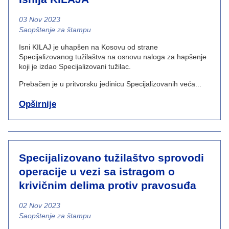
03 Nov 2023
News category
Saopštenje za štampu
Isni KILAJ je uhapšen na Kosovu od strane
Specijalizovanog tužilaštva na osnovu naloga za hapšenje
koji je izdao Specijalizovani tužilac.
Prebačen je u pritvorsku jedinicu Specijalizovanih veća...
Opširnije
Specijalizovano tužilaštvo sprovodi
operacije u vezi sa istragom o
krivičnim delima protiv pravosuđa
02 Nov 2023
News category
Saopštenje za štampu