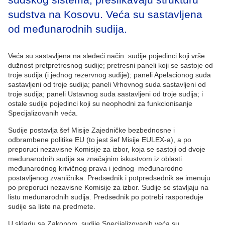
sudstva na Kosovu. Veća su sastavljena
od međunarodnih sudija.
Veća su sastavljena na sledeći način: sudije pojedinci koji vrše
dužnost pretpretresnog sudije; pretresni paneli koji se sastoje od
troje sudija (i jednog rezervnog sudije); paneli Apelacionog suda
sastavljeni od troje sudija; paneli Vrhovnog suda sastavljeni od
troje sudija; paneli Ustavnog suda sastavljeni od troje sudija; i
ostale sudije pojedinci koji su neophodni za funkcionisanje
Specijalizovanih veća.
Sudije postavlja šef Misije Zajedničke bezbednosne i
odbrambene politike EU (to jest šef Misije EULEX-a), a po
preporuci nezavisne Komisije za izbor, koja se sastoji od dvoje
međunarodnih sudija sa značajnim iskustvom iz oblasti
međunarodnog krivičnog prava i jednog međunarodno
postavljenog zvaničnika. Predsednik i potpredsednik se imenuju
po preporuci nezavisne Komisije za izbor. Sudije se stavljaju na
listu međunarodnih sudija. Predsednik po potrebi raspoređuje
sudije sa liste na predmete.
U skladu sa Zakonom, sudije Specijalizovanih veća su