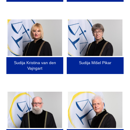
Image
Image
Sudija Kristina van den
Sudija Mišel Pikar
Vajngart
Image
Image