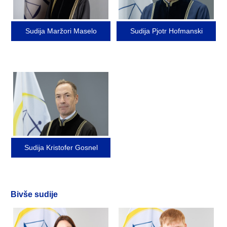
Sudija Maržori Maselo
Sudija Pjotr Hofmanski
Image
Sudija Kristofer Gosnel
Bivše sudije
Image
Image