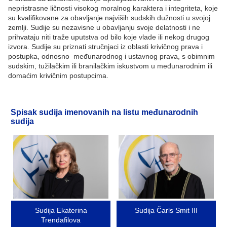
nepristrasne ličnosti visokog moralnog karaktera i integriteta, koje
su kvalifikovane za obavljanje najviših sudskih dužnosti u svojoj
zemlji. Sudije su nezavisne u obavljanju svoje delatnosti i ne
prihvataju niti traže uputstva od bilo koje vlade ili nekog drugog
izvora. Sudije su priznati stručnjaci iz oblasti krivičnog prava i
postupka, odnosno međunarodnog i ustavnog prava, s obimnim
sudskim, tužilačkim ili branilačkim iskustvom u međunarodnim ili
domaćim krivičnim postupcima.
Spisak sudija imenovanih na listu međunarodnih
sudija
Image
Image
Sudija Ekaterina
Sudija Čarls Smit III
Trendafilova